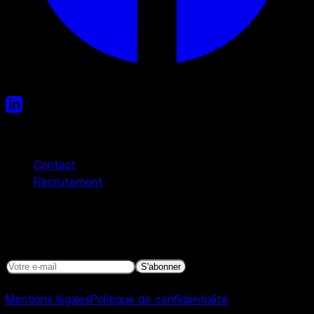
Liens utiles
Contact
Recrutement
Newsletter
Programmation, actualités et autres bonnes nouvelles.
S'abonner
©
2026
Interference Toulouse
Mentions légales
Politique de confidentialité