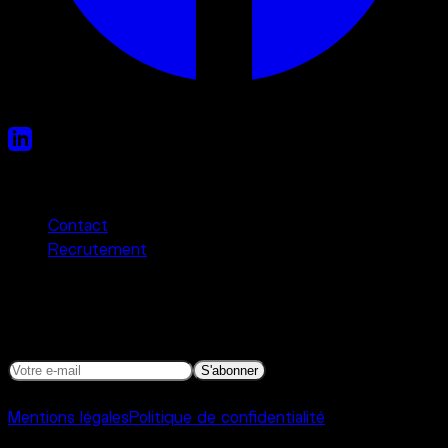
Liens utiles
Contact
Recrutement
Newsletter
Programmation, actualités et autres bonnes nouvelles.
S'abonner
©
2026
Interference Toulouse
Mentions légales
Politique de confidentialité