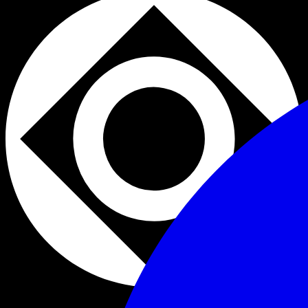
Club
Rooftop
+18