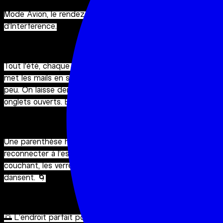
Mode Avion, le rendez-vous du jeudi sur le rooftop
d’Interference.
Tout l'été, chaque jeudi soir, on coupe les notifications, on
met les mails en sourdine, on lève les yeux, on ralentit un
peu. On laisse derrière nous le bruit du bureau et les
onglets ouverts. Et on passe en mode avion. 🫧
Une parenthèse hors-ligne, un moment pour se
reconnecter à l’essentiel : les potes, le son, le soleil
couchant, les verres qui s’entrechoquent, les corps qui
dansent. 🌀
🌅 L’endroit parfait pour profiter de l’énergie douce des