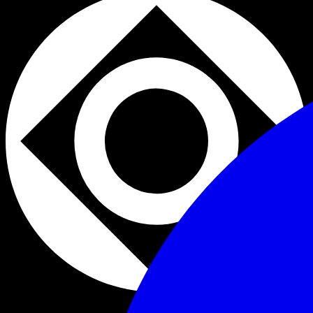
Club
Rooftop
+18