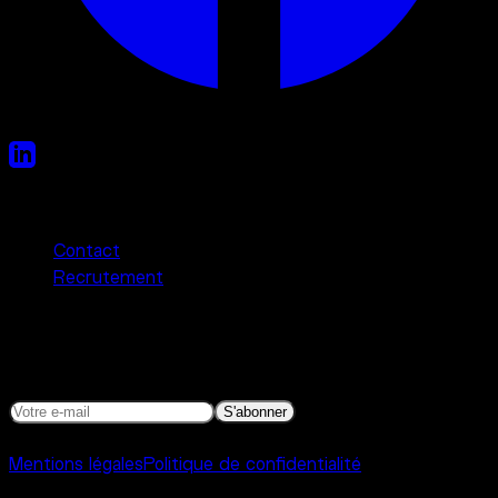
Liens utiles
Contact
Recrutement
Newsletter
Programmation, actualités et autres bonnes nouvelles.
S'abonner
©
2026
Interference Toulouse
Mentions légales
Politique de confidentialité