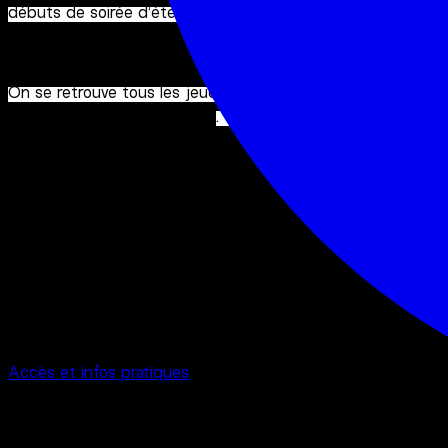
débuts de soirée d’été.
On se retrouve tous les jeudis à partir de 17h —
event
gratuit & sans réservation
. 💛
À propos du lieu
Interference
/
Rooftop Gama
56 Route de Lavaur 31130 Balma
Accès et infos pratiques