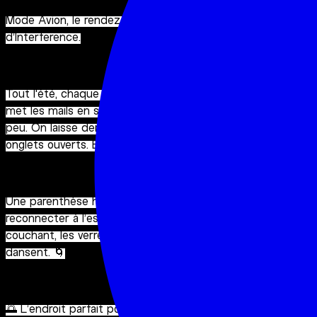
Mode Avion, le rendez-vous du jeudi sur le rooftop
d’Interference.
Tout l'été, chaque jeudi soir, on coupe les notifications, on
met les mails en sourdine, on lève les yeux, on ralentit un
peu. On laisse derrière nous le bruit du bureau et les
onglets ouverts. Et on passe en mode avion. 🫧
Une parenthèse hors-ligne, un moment pour se
reconnecter à l’essentiel : les potes, le son, le soleil
couchant, les verres qui s’entrechoquent, les corps qui
dansent. 🌀
🌅 L’endroit parfait pour profiter de l’énergie douce des