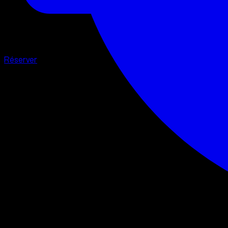
Réserver
Pony Pony Run Run signe aujourd’hui un retour aussi
inattendu que furieusement excitant.
Groupe majeur des années 2010, ils ont signé avec Hey
You un tube générationnel, hymne pop électrisant devenu
culte et véritable bande-son d’une époque.
Après dix ans d’absence, Pony Pony Run Run revient avec
une énergie folle. Plus qu’un simple comeback, le groupe
ouvre un nouveau chapitre : nouveaux titres, hits