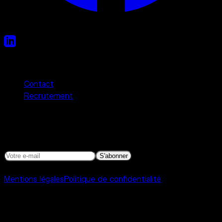
Liens utiles
Contact
Recrutement
Newsletter
Programmation, actualités et autres bonnes nouvelles.
S'abonner
©
2026
Interference Toulouse
Mentions légales
Politique de confidentialité