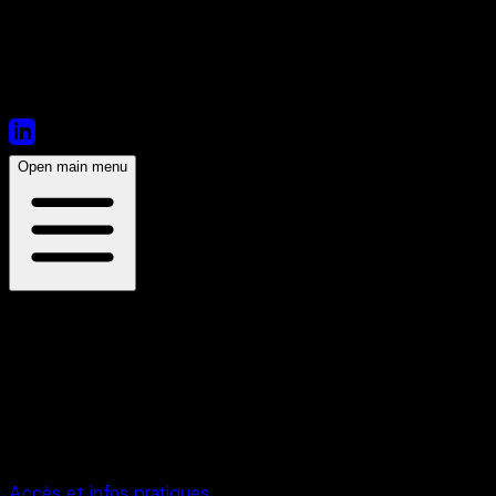
emblématiques et un tout nouveau show au final explosif,
pensé pour rallumer les foules.
Pony Pony Run Run retrouve la route des salles et festivals
dès cet automne, pour une tournée fleuve qui n'a qu'un
Open main menu
seul objectif : faire danser les foules, avec l'un des retours
les plus attendus de la pop française.
À propos du lieu
Interference
/
Aura
56 Route de Lavaur 31130 Toulouse
Accès et infos pratiques