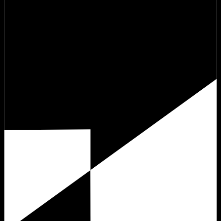
Matière Première 10 :
Ultragama + Naconda +
Moontrip
vendredi 28 août 2026 à 15:00